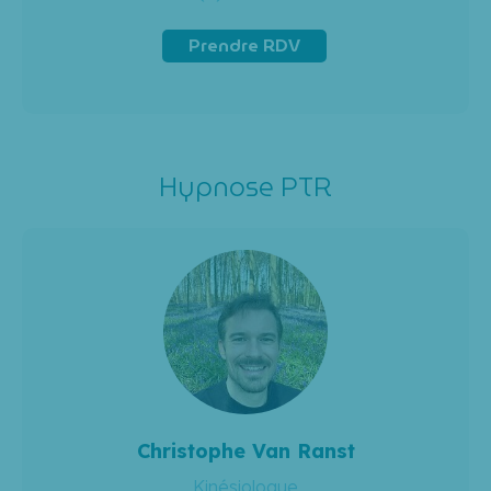
Blog
perso
/
Site
web
Hypnose PTR
Christophe Van Ranst
Kinésiologue