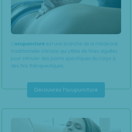
L’
acupuncture
est une branche de la médecine
traditionnelle chinoise qui utilise de fines aiguilles
pour stimuler des points spécifiques du corps à
des fins thérapeutiques.
Découvrez l’acupuncture