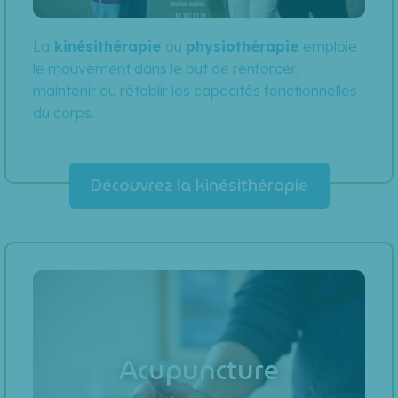
La
kinésithérapie
ou
physiothérapie
emploie
le mouvement dans le but de renforcer,
maintenir ou rétablir les capacités fonctionnelles
du corps.
Découvrez la kinésithérapie
Acupuncture